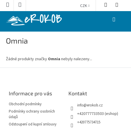
Přejít
CZK
na
obsah
NÁKUPNÍ
KOŠÍK
Omnia
Žádné produkty značky
Omnia
nebyly nalezeny...
Z
á
p
a
Informace pro vás
Kontakt
t
í
Obchodní podmínky
info
@
erokob.cz
Podmínky ochrany osobních
+420777733503 (eshop)
údajů
+420775734715
Odstoupení od kupní smlouvy