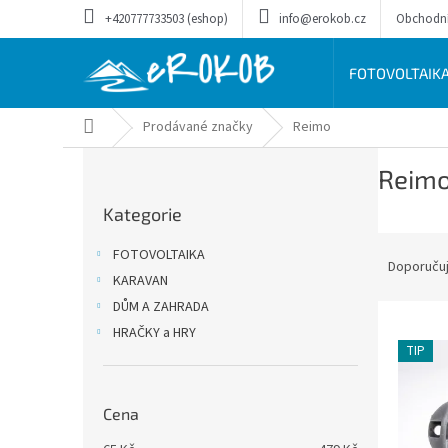
Přejít
+420777733503 (eshop)
info@erokob.cz
Obchodn
na
obsah
FOTOVOLTAIK
Domů
Prodávané značky
Reimo
P
Reim
o
Přeskočit
s
Kategorie
kategorie
t
Ř
r
FOTOVOLTAIKA
a
a
Doporuču
KARAVAN
z
n
DŮM A ZAHRADA
e
n
V
n
í
HRAČKY a HRY
ý
í
TIP
p
p
p
a
i
r
n
Cena
s
o
e
p
d
l