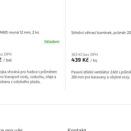
FAWO rovná 12 mm, 2 ks
Skladem
bez DPH
363 Kč bez DPH
č
439 Kč
/ bal
/ ks
ojka vhodná pro hadice s průměrem
Pasivní střešní ventilátor ZADI s prů
ro transport vody, vzduchu, oleje a
200 mm pro karavany a obytné vozy.
yrobena z odolného plastu.
O
v
l
á
d
a
e pro vás
Kontakt