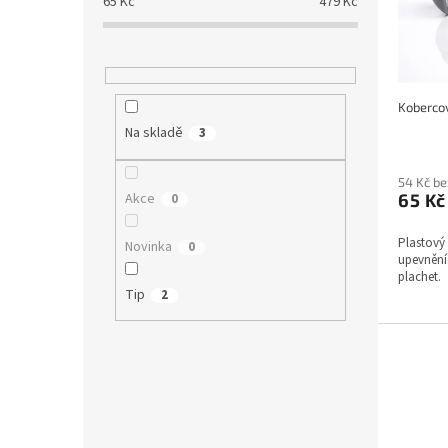
65
Kč
479
Kč
r
u
o
k
d
t
u
ů
k
Kobercov
t
Na skladě
3
ů
54 Kč b
Akce
65 K
0
Plastový 
Novinka
0
upevnění
plachet.
Tip
2