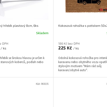
ý hřebík plastový 8cm, 6ks
Skladem
ez DPH
186 Kč bez DPH
č
225 Kč
/ ks
/ ks
hřebík se širokou hlavou je určen k
Odolná kokosová rohožka pro interié
 stanových koberců, podlah nebo
karavanu nebo obytného vozu opatř
stylovým motivem "Mám rád svůj
karavan/obytné auto".
Kód:
R65035