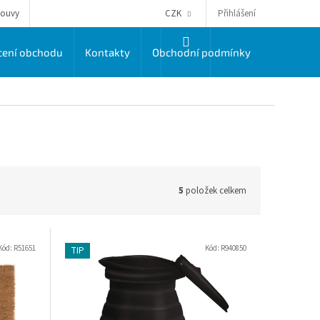
Přihlášení
louvy
CZK
NÁKUPNÍ
ení obchodu
Kontakty
Obchodní podmínky
Dodací a 
KOŠÍK
5
položek celkem
Kód:
R51651
Kód:
R940850
TIP