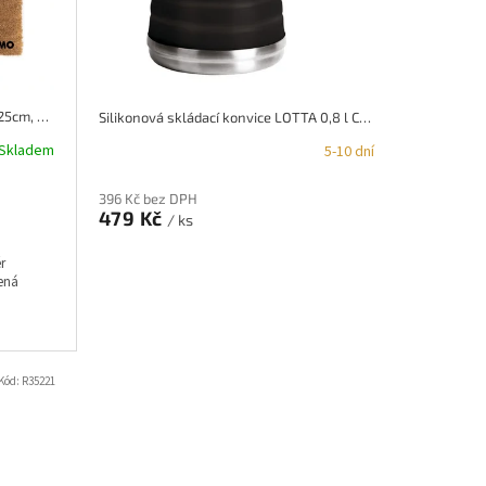
Kokosová rohožka s potiskem 50x25cm, Reimo
Silikonová skládací konvice LOTTA 0,8 l Camp4, šedá
Skladem
5-10 dní
396 Kč bez DPH
479 Kč
/ ks
r
ená
Kód:
R35221