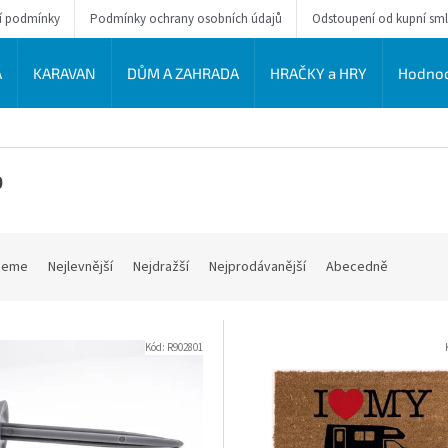
í podmínky
Podmínky ochrany osobních údajů
Odstoupení od kupní sm
A
KARAVAN
DŮM A ZAHRADA
HRAČKY a HRY
Hodnoc
o
jeme
Nejlevnější
Nejdražší
Nejprodávanější
Abecedně
Kód:
R902801