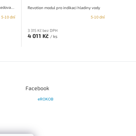
Revotion chytrá Pojistkovnice se sledovačem nabití baterie
Revotion modul pro indikaci hladiny vody
5-10 dní
5-10 dní
3 315 Kč bez DPH
4 011 Kč
/ ks
Facebook
eROKOB