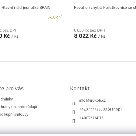
 Hlavní řídící jednotka BRAIN
5-10 dní
Kč bez DPH
6 630 Kč bez DPH
0 Kč
8 022 Kč
/ ks
/ ks
O
v
l
á
d
a
e pro vás
Kontakt
c
í
odmínky
p
info
@
erokob.cz
r
hrany osobních údajů
+420777733503 (eshop)
v
od kupní smlouvy
k
+420775734715
y
v
ý