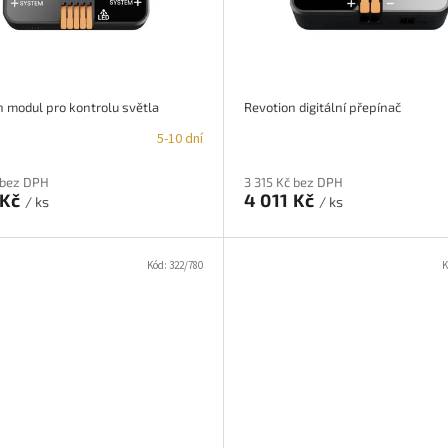
 modul pro kontrolu světla
Revotion digitální přepínač
5-10 dní
 bez DPH
3 315 Kč bez DPH
 Kč
4 011 Kč
/ ks
/ ks
Kód:
322/780
K