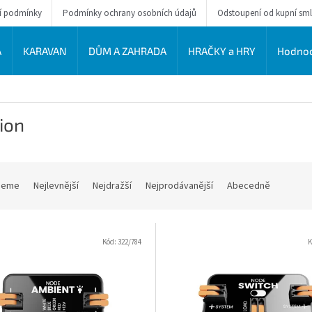
í podmínky
Podmínky ochrany osobních údajů
Odstoupení od kupní sm
A
KARAVAN
DŮM A ZAHRADA
HRAČKY a HRY
Hodnoc
ion
jeme
Nejlevnější
Nejdražší
Nejprodávanější
Abecedně
Kód:
322/784
K