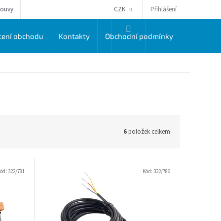
Přihlášení
louvy
CZK
NÁKUPNÍ
ení obchodu
Kontakty
Obchodní podmínky
Dodací a 
KOŠÍK
6
položek celkem
ód:
322/781
Kód:
322/786