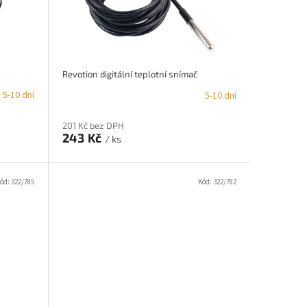
Revotion digitální teplotní snímač
5-10 dní
5-10 dní
201 Kč bez DPH
243 Kč
/ ks
ód:
322/785
Kód:
322/782