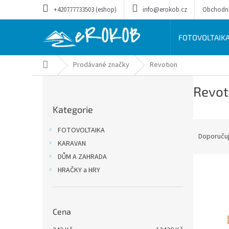
Přejít
+420777733503 (eshop)
info@erokob.cz
Obchodn
na
obsah
FOTOVOLTAIK
Domů
Prodávané značky
Revotion
P
Revot
o
Přeskočit
s
Kategorie
kategorie
t
Ř
r
FOTOVOLTAIKA
a
a
Doporuču
KARAVAN
z
n
DŮM A ZAHRADA
e
n
V
n
í
HRAČKY a HRY
ý
í
p
p
p
a
i
r
n
Cena
s
o
e
p
d
l