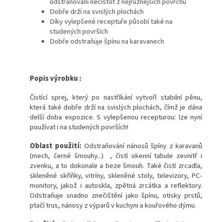
odstraňování nečistot z nejrůznějších povrchů
Dobře drží na svislých plochách
Díky vylepšené receptuře působí také na
studených površích
Dobře odstraňuje špínu na karavanech
Popis výrobku :
Čistící sprej, který po nastříkání vytvoří stabilní pěnu,
která také dobře drží na svislých plochách, čímž je dána
delší doba expozice. S vylepšenou recepturou: lze nyní
používat i na studených površích!
Oblast použití:
Odstraňování nánosů špíny z karavanů
(mech, černé šmouhy...) , čistí okenní tabule zevnitř i
zvenku, a to dokonale a beze šmouh. Také čistí zrcadla,
skleněné skříňky, vitríny, skleněné stoly, televizory, PC-
monitory, jakož i autoskla, zpětná zrcátka a reflektory.
Odstraňuje snadno znečištění jako špínu, otisky prstů,
ptačí trus, nánosy z výparů v kuchyni a kouřového dýmu.