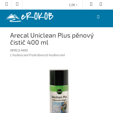
Přejít
CZK
na
obsah
NÁKUPNÍ
KOŠÍK
Arecal Uniclean Plus pěnový
čistič 400 ml
0895214400
Průměrné
1 hodnocení
Podrobnosti hodnocení
hodnocení
produktu
je
5,0
z
5
hvězdiček.