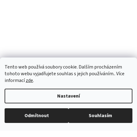
Tento web používá soubory cookie. Dalším procházením
tohoto webu vyjadřujete souhlas s jejich používáním.. Více
informací
zde
.
Nastavení
Vytvořil Shoptet
Odmítnout
Souhlasím
Copyright 2026
eROKOB
. Všechna práva vyhrazena.
Grafický návrh vytvořil a na Shoptet implementoval
Tomáš Hlad
&