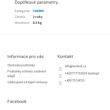
Doplňkové parametry
Kategorie
:
CHEMIE
Záruka
:
2 roky
Hmotnost
:
0.5 kg
Z
á
p
a
Informace pro vás
Kontakt
t
í
Obchodní podmínky
info
@
erokob.cz
Podmínky ochrany osobních
+420777733503 (eshop)
údajů
+420775734715
Odstoupení od kupní smlouvy
Facebook