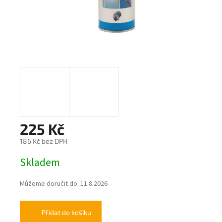
225 Kč
186 Kč bez DPH
Měrná
Skladem
cena:
Můžeme doručit do:
11.8.2026
Přidat do košíku