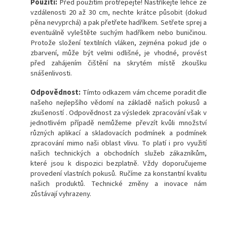
Použití:
Před použitím protřepejte! Nastříkejte lehce ze
vzdálenosti 20 až 30 cm, nechte krátce působit (dokud
pěna nevyprchá) a pak přetřete hadříkem. Setřete sprej a
eventuálně vyleštěte suchým hadříkem nebo buničinou.
Protože složení textilních vláken, zejména pokud jde o
zbarvení, může být velmi odlišné, je vhodné, provést
před zahájením čištění na skrytém místě zkoušku
snášenlivosti.
Odpovědnost:
Tímto odkazem vám chceme poradit dle
našeho nejlepšího vědomí na základě našich pokusů a
zkušeností . Odpovědnost za výsledek zpracování však v
jednotlivém případě nemůžeme převzít kvůli množství
různých aplikací a skladovacích podmínek a podmínek
zpracování mimo naši oblast vlivu. To platí i pro využití
našich technických a obchodních služeb zákazníkům,
které jsou k dispozici bezplatně. Vždy doporučujeme
provedení vlastních pokusů. Ručíme za konstantní kvalitu
našich produktů. Technické změny a inovace nám
zůstávají vyhrazeny.