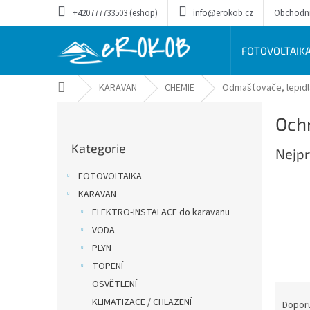
Přejít
+420777733503 (eshop)
info@erokob.cz
Obchodn
na
obsah
FOTOVOLTAIK
Domů
KARAVAN
CHEMIE
Odmašťovače, lepidla
P
Och
o
Přeskočit
s
Kategorie
kategorie
Nejpr
t
r
FOTOVOLTAIKA
a
KARAVAN
n
ELEKTRO-INSTALACE do karavanu
n
í
VODA
p
PLYN
a
TOPENÍ
n
OSVĚTLENÍ
Ř
e
KLIMATIZACE / CHLAZENÍ
a
Dopor
l