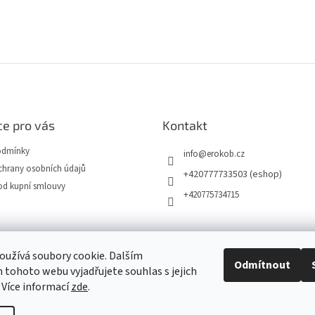
e pro vás
Kontakt
odmínky
info
@
erokob.cz
hrany osobních údajů
+420777733503 (eshop)
od kupní smlouvy
+420775734715
užívá soubory cookie. Dalším
Odmítnout
tohoto webu vyjadřujete souhlas s jejich
 Více informací
zde
.