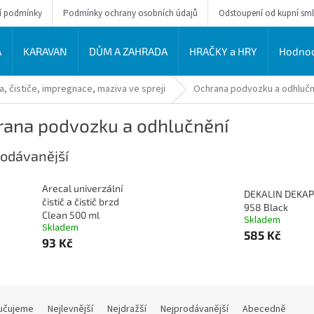
í podmínky
Podmínky ochrany osobních údajů
Odstoupení od kupní sm
A
KARAVAN
DŮM A ZAHRADA
HRAČKY a HRY
Hodnoc
, čističe, impregnace, maziva ve spreji
Ochrana podvozku a odhlučn
rana podvozku a odhlučnění
odávanější
Arecal univerzální
DEKALIN DEKA
čistič a čistič brzd
958 Black
Clean 500 ml
Skladem
Skladem
585 Kč
93 Kč
učujeme
Nejlevnější
Nejdražší
Nejprodávanější
Abecedně