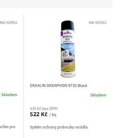
Kód:
6154512
Kód:
6103312
DEKALIN DEKAPHON 9735 Black
Skladem
Skladem
431 Kč bez DPH
522 Kč
/ ks
vržen pro
Systém ochrany podvozku vozidla.