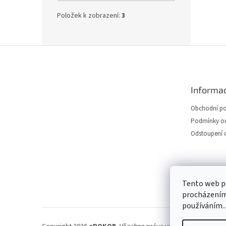
Položek k zobrazení:
3
Z
á
p
a
Informac
t
í
Obchodní p
Podmínky oc
Odstoupení 
Tento web po
procházením 
používáním..