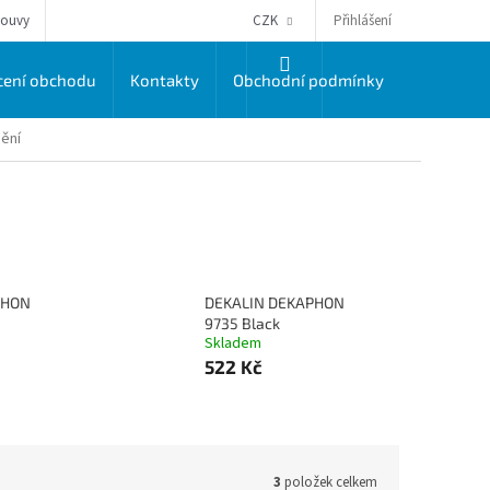
Přihlášení
louvy
CZK
NÁKUPNÍ
ení obchodu
Kontakty
Obchodní podmínky
Dodací a 
KOŠÍK
ění
PHON
DEKALIN DEKAPHON
9735 Black
Skladem
522 Kč
3
položek celkem