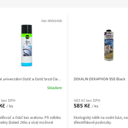
Kód:
0895014500
Arecal univerzální čistič a čistič brzd Clean 500 ml
DEKALIN DEKAPHON 958 Black
Skladem
č bez DPH
483 Kč bez DPH
 Kč
585 Kč
/ ks
/ ks
ťovač a čistič bez acetonu. Při odběru
Ekologický nátěr na vodní bázi, na
bedny (balení 24 ks a více) možnost
dřevotřískové podvozky.