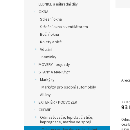
z
LEDNICE a náhradní díly
e
OKNA
V
n
Střešní okna
ý
í
Střešní okna s ventilátorem
p
p
Boční okna
i
r
s
o
Rolety a sítě
p
d
Větrání
r
u
Komínky
o
k
MOVERY - pojezdy
d
t
STANY A MARKÝZY
u
ů
k
Markýzy
t
Markýzy pro osobní automobily
ů
Altány
77 K
EXTERIÉR / PODVOZEK
93
CHEMIE
Odmašťovače, lepidla, čističe,
Odmaš
impregnace, maziva ve spreji
celé 
slevy.
Ochrana podvozku a odhlučnění