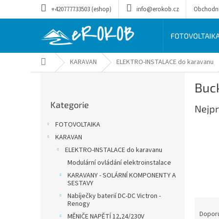
Přejít
+420777733503 (eshop)
info@erokob.cz
Obchodn
na
obsah
FOTOVOLTAIK
Domů
KARAVAN
ELEKTRO-INSTALACE do karavanu
P
Buc
o
Přeskočit
s
Kategorie
kategorie
Nejpr
t
r
FOTOVOLTAIKA
a
KARAVAN
n
ELEKTRO-INSTALACE do karavanu
n
í
Modulární ovládání elektroinstalace
p
KARAVANY - SOLÁRNÍ KOMPONENTY A
SESTAVY
a
n
Nabíječky baterií DC-DC Victron -
Ř
Renogy
e
a
Dopor
l
MĚNIČE NAPĚTÍ 12,24/230V