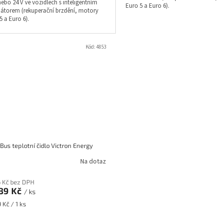
nebo 24 V ve vozidlech s inteligentním
Euro 5 a Euro 6).
nátorem (rekuperační brzdění, motory
5 a Euro 6).
Kód:
4853
us teplotní čidlo Victron Energy
Na dotaz
6 Kč bez DPH
89 Kč
/ ks
á
 Kč / 1 ks