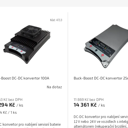
Kód:
4713
-Boost DC-DC konvertor 100A
Buck-Boost DC-DC konvertor 25
Na dotaz
63 Kč bez DPH
11 869 Kč bez DPH
294 Kč
14 361 Kč
/ ks
/ ks
á
4 Kč / 1 ks
DC-DC konvertor pro nabíjení servis
12 V nebo 24 V ve vozidlech s intel
 konvertor pro nabíjení servisní baterie
alternátorem (rekuperační brzdění