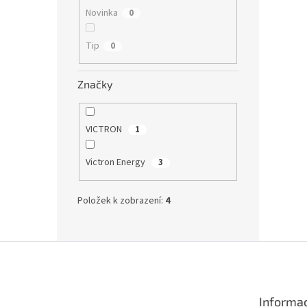
Novinka
0
Tip
0
Značky
VICTRON
1
Victron Energy
3
Položek k zobrazení:
4
Z
á
p
a
Informac