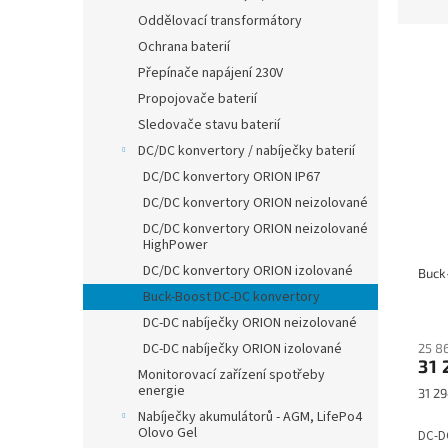
z
Oddělovací transformátory
e
Ochrana baterií
V
n
Přepínače napájení 230V
ý
í
p
p
Propojovače baterií
i
r
Sledovače stavu baterií
s
o
DC/DC konvertory / nabíječky baterií
p
d
DC/DC konvertory ORION IP67
r
u
DC/DC konvertory ORION neizolované
o
k
d
t
DC/DC konvertory ORION neizolované
HighPower
u
ů
DC/DC konvertory ORION izolované
k
Buck
t
Buck-Boost DC-DC konvertory
ů
DC-DC nabíječky ORION neizolované
DC-DC nabíječky ORION izolované
25 8
31 
Monitorovací zařízení spotřeby
energie
Měrn
31 29
cena:
Nabíječky akumulátorů - AGM, LifePo4
Olovo Gel
DC-DC