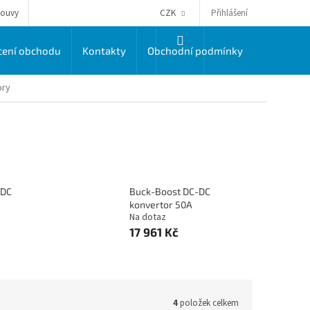
Přihlášení
louvy
CZK
NÁKUPNÍ
ení obchodu
Kontakty
Obchodní podmínky
Dodací a 
KOŠÍK
ory
-DC
Buck-Boost DC-DC
konvertor 50A
Na dotaz
17 961 Kč
4
položek celkem