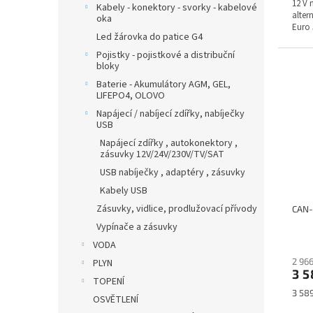
12 V 
Kabely - konektory - svorky - kabelové
alter
oka
Euro 
Led žárovka do patice G4
Pojistky - pojistkové a distribuční
bloky
Baterie - Akumulátory AGM, GEL,
LIFEPO4, OLOVO
Napájecí / nabíjecí zdířky, nabíječky
USB
Napájecí zdířky , autokonektory ,
zásuvky 12V/24V/230V/TV/SAT
USB nabíječky , adaptéry , zásuvky
Kabely USB
Zásuvky, vidlice, prodlužovací přívody
CAN-B
Vypínače a zásuvky
VODA
2 96
PLYN
3 5
TOPENÍ
Měrn
3 589
OSVĚTLENÍ
cena: