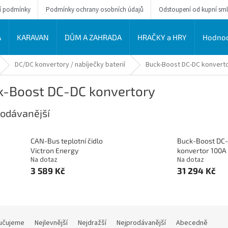
í podmínky
Podmínky ochrany osobních údajů
Odstoupení od kupní sm
A
KARAVAN
DŮM A ZAHRADA
HRAČKY a HRY
Hodnoc
DC/DC konvertory / nabíječky baterií
Buck-Boost DC-DC konvert
k-Boost DC-DC konvertory
odávanější
CAN-Bus teplotní čidlo
Buck-Boost DC
Victron Energy
konvertor 100A
Na dotaz
Na dotaz
3 589 Kč
31 294 Kč
učujeme
Nejlevnější
Nejdražší
Nejprodávanější
Abecedně