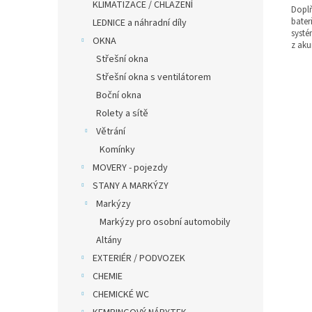
KLIMATIZACE / CHLAZENÍ
Doplň
bater
LEDNICE a náhradní díly
systé
OKNA
z aku
Střešní okna
Střešní okna s ventilátorem
Boční okna
Rolety a sítě
Větrání
Komínky
MOVERY - pojezdy
STANY A MARKÝZY
Markýzy
Markýzy pro osobní automobily
Altány
EXTERIÉR / PODVOZEK
CHEMIE
CHEMICKÉ WC