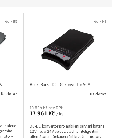
Kód:
4657
Kód:
4645
A
Buck-Boost DC-DC konvertor 50A
Na dotaz
Na dotaz
14 844 Kč bez DPH
17 961 Kč
/ ks
ní baterie
DC-DC konvertor pro nabíjení servisní baterie
igentním
12 V nebo 24 V ve vozidlech s inteligentním
, motory
alternátorem (rekuperační brzdění, motory