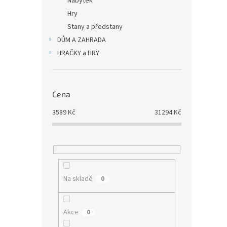
Nábytek
Hry
Stany a předstany
DŮM A ZAHRADA
HRAČKY a HRY
Cena
3589
Kč
31294
Kč
Na skladě
0
Akce
0