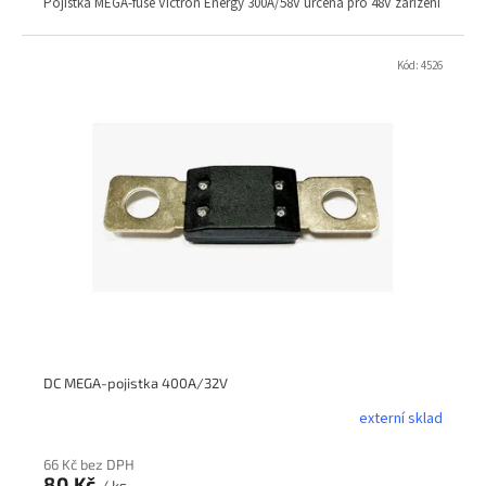
Pojistka MEGA-fuse Victron Energy 300A/58V určená pro 48V zařízení
Kód:
4526
DC MEGA-pojistka 400A/32V
externí sklad
66 Kč bez DPH
80 Kč
/ ks