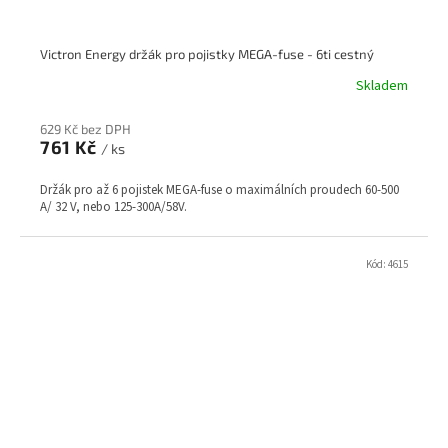
Victron Energy držák pro pojistky MEGA-fuse - 6ti cestný
Skladem
629 Kč bez DPH
761 Kč
/ ks
Držák pro až 6 pojistek MEGA-fuse o maximálních proudech 60-500
A/ 32 V, nebo 125-300A/58V.
Kód:
4615