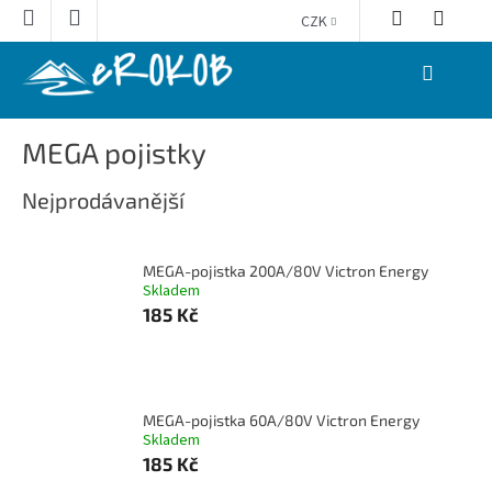
Přejít
CZK
na
obsah
NÁKUPNÍ
KOŠÍK
MEGA pojistky
Nejprodávanější
MEGA-pojistka 200A/80V Victron Energy
Skladem
185 Kč
MEGA-pojistka 60A/80V Victron Energy
Skladem
185 Kč