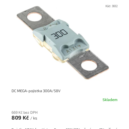
V
ý
Kód:
3692
p
i
s
p
r
o
d
u
k
t
ů
DC MEGA-pojistka 300A/58V
Skladem
669 Kč bez DPH
809 Kč
/ ks