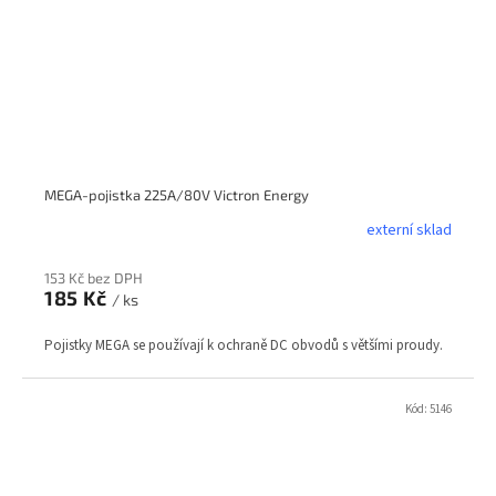
MEGA-pojistka 225A/80V Victron Energy
externí sklad
153 Kč bez DPH
185 Kč
/ ks
Pojistky MEGA se používají k ochraně DC obvodů s většími proudy.
Kód:
5146