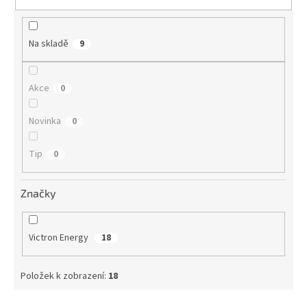
t
ů
Na skladě
9
Akce
0
Novinka
0
Tip
0
Značky
Victron Energy
18
Položek k zobrazení:
18