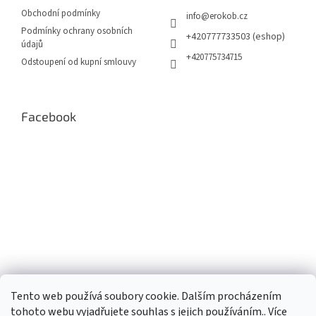
í
p
Obchodní podmínky
info
@
erokob.cz
r
Podmínky ochrany osobních
v
+420777733503 (eshop)
údajů
k
+420775734715
Odstoupení od kupní smlouvy
y
v
ý
p
Facebook
i
s
u
Tento web používá soubory cookie. Dalším procházením
tohoto webu vyjadřujete souhlas s jejich používáním.. Více