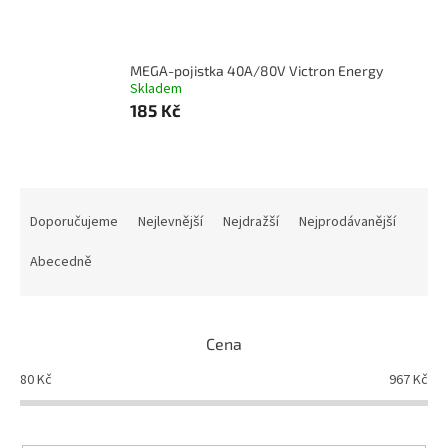
MEGA-pojistka 40A/80V Victron Energy
Skladem
185 Kč
Ř
a
Doporučujeme
Nejlevnější
Nejdražší
Nejprodávanější
z
e
Abecedně
n
í
p
Cena
r
o
80
Kč
967
Kč
d
u
k