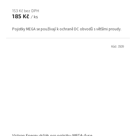
153 Kč bez DPH
185 Kč
/ ks
Pojistky MEGA se používají k ochraně DC obvodů s většími proudy.
Kód:
3509
Victron Energy držák pro pojistky MEGA-fuse