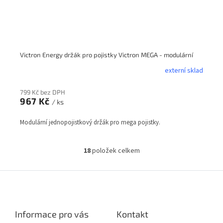
Victron Energy držák pro pojistky Victron MEGA - modulární
externí sklad
799 Kč bez DPH
967 Kč
/ ks
Modulární jednopojistkový držák pro mega pojistky.
18
položek celkem
O
v
l
Z
á
á
d
p
a
a
c
Informace pro vás
Kontakt
t
í