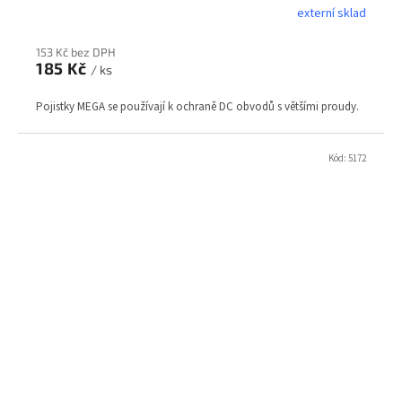
externí sklad
153 Kč bez DPH
185 Kč
/ ks
Pojistky MEGA se používají k ochraně DC obvodů s většími proudy.
Kód:
5172