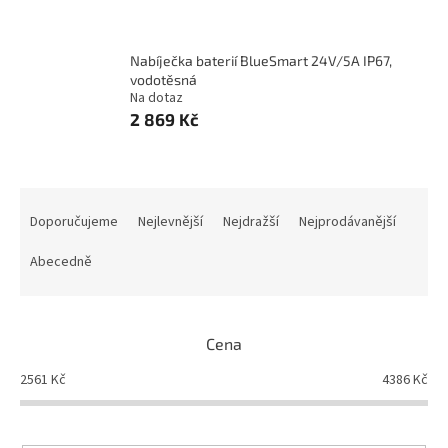
Nabíječka baterií BlueSmart 24V/5A IP67,
vodotěsná
Na dotaz
2 869 Kč
Ř
a
Doporučujeme
Nejlevnější
Nejdražší
Nejprodávanější
z
e
Abecedně
n
í
p
Cena
r
o
2561
Kč
4386
Kč
d
u
k