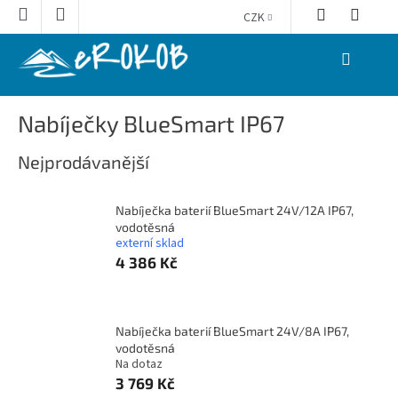
Přejít
CZK
na
obsah
NÁKUPNÍ
KOŠÍK
Nabíječky BlueSmart IP67
Nejprodávanější
Nabíječka baterií BlueSmart 24V/12A IP67,
vodotěsná
externí sklad
4 386 Kč
Nabíječka baterií BlueSmart 24V/8A IP67,
vodotěsná
Na dotaz
3 769 Kč