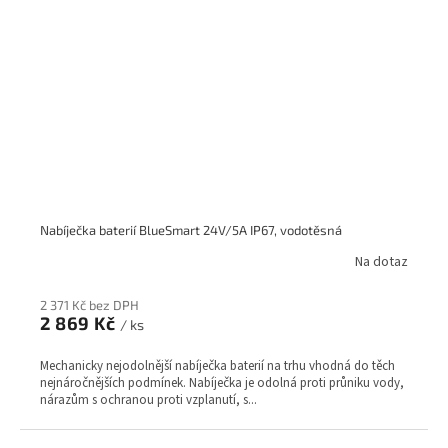
Nabíječka baterií BlueSmart 24V/5A IP67, vodotěsná
Na dotaz
2 371 Kč bez DPH
2 869 Kč
/ ks
Mechanicky nejodolnější nabíječka baterií na trhu vhodná do těch
nejnáročnějších podmínek. Nabíječka je odolná proti průniku vody,
nárazům s ochranou proti vzplanutí, s...