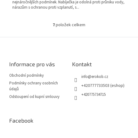
nejnáročnějších podmínek. Nabíječka je odolná proti průniku vody,
nárazům s ochranou proti vzplanutí, s...
7
položek celkem
O
v
l
Z
á
á
d
p
a
a
c
Informace pro vás
Kontakt
t
í
í
p
Obchodní podmínky
info
@
erokob.cz
r
Podmínky ochrany osobních
v
+420777733503 (eshop)
údajů
k
+420775734715
Odstoupení od kupní smlouvy
y
v
ý
p
Facebook
i
s
u