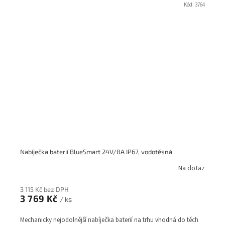
Kód:
3764
Nabíječka baterií BlueSmart 24V/8A IP67, vodotěsná
Na dotaz
3 115 Kč bez DPH
3 769 Kč
/ ks
Mechanicky nejodolnější nabíječka baterií na trhu vhodná do těch