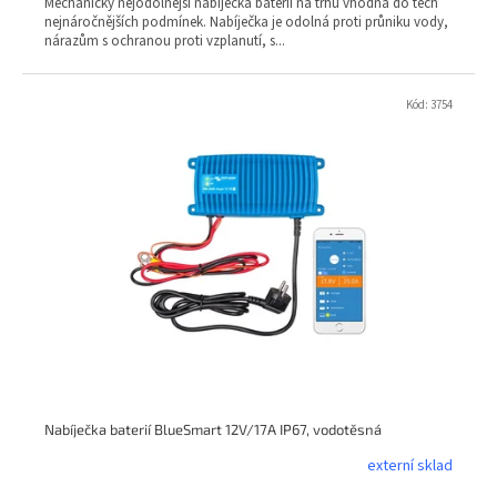
Mechanicky nejodolnější nabíječka baterií na trhu vhodná do těch
nejnáročnějších podmínek. Nabíječka je odolná proti průniku vody,
nárazům s ochranou proti vzplanutí, s...
Kód:
3754
Nabíječka baterií BlueSmart 12V/17A IP67, vodotěsná
externí sklad