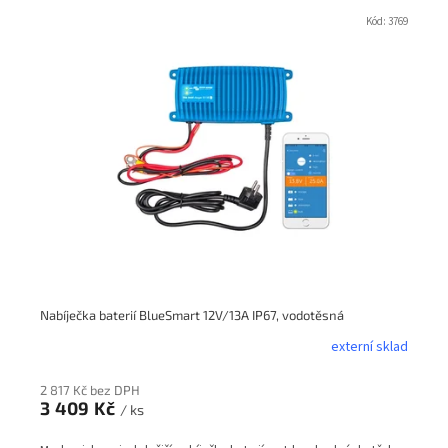
V
ý
Kód:
3769
p
i
s
p
r
o
d
u
k
t
ů
Nabíječka baterií BlueSmart 12V/13A IP67, vodotěsná
externí sklad
2 817 Kč bez DPH
3 409 Kč
/ ks