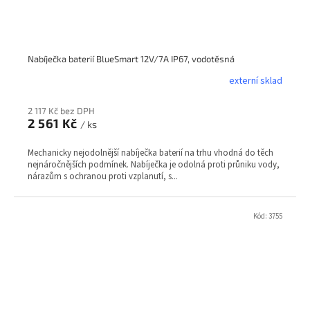
Nabíječka baterií BlueSmart 12V/7A IP67, vodotěsná
externí sklad
2 117 Kč bez DPH
2 561 Kč
/ ks
Mechanicky nejodolnější nabíječka baterií na trhu vhodná do těch
nejnáročnějších podmínek. Nabíječka je odolná proti průniku vody,
nárazům s ochranou proti vzplanutí, s...
Kód:
3755