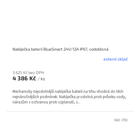
Nabíječka baterií BlueSmart 24V/12A IP67, vodotěsná
externí sklad
3 625 Kč bez DPH
4 386 Kč
/ ks
Mechanicky nejodolnější nabíječka baterií na trhu vhodná do těch
nejnáročnějších podmínek. Nabíječka je odolná proti průniku vody,
nárazům s ochranou proti vzplanutí, s...
Kód:
3792