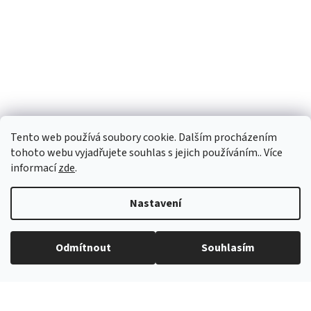
Tento web používá soubory cookie. Dalším procházením
tohoto webu vyjadřujete souhlas s jejich používáním.. Více
informací
zde
.
Nastavení
Vytvořil Shoptet
Odmítnout
Souhlasím
Copyright 2026
eROKOB
. Všechna práva vyhrazena.
Grafický návrh vytvořil a na Shoptet implementoval
Tomáš Hlad
&
Shopteťák.cz