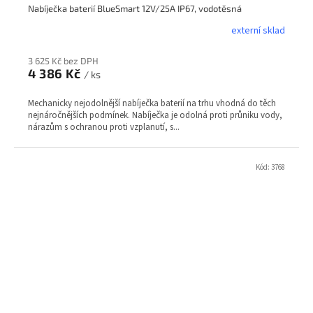
Nabíječka baterií BlueSmart 12V/25A IP67, vodotěsná
externí sklad
3 625 Kč bez DPH
4 386 Kč
/ ks
Mechanicky nejodolnější nabíječka baterií na trhu vhodná do těch
nejnáročnějších podmínek. Nabíječka je odolná proti průniku vody,
nárazům s ochranou proti vzplanutí, s...
Kód:
3768