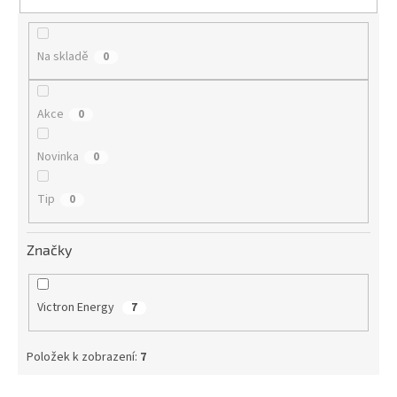
t
ů
Na skladě
0
Akce
0
Novinka
0
Tip
0
Značky
Victron Energy
7
Položek k zobrazení:
7