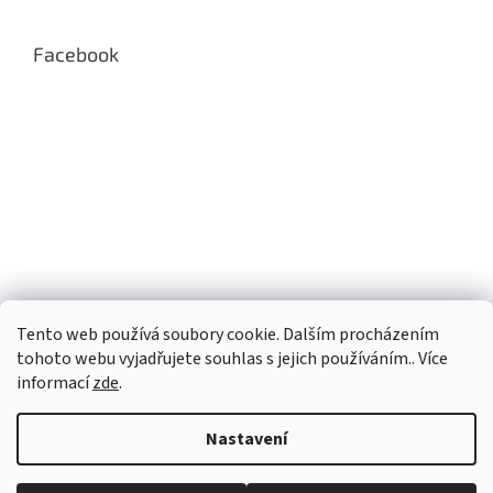
i
s
Facebook
u
Tento web používá soubory cookie. Dalším procházením
tohoto webu vyjadřujete souhlas s jejich používáním.. Více
informací
zde
.
Nastavení
Vytvořil Shoptet