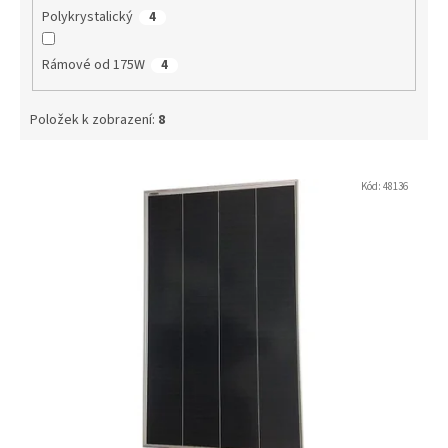
Polykrystalický
4
Rámové od 175W
4
Položek k zobrazení:
8
V
ý
Kód:
48136
p
i
s
p
r
o
d
u
k
t
ů