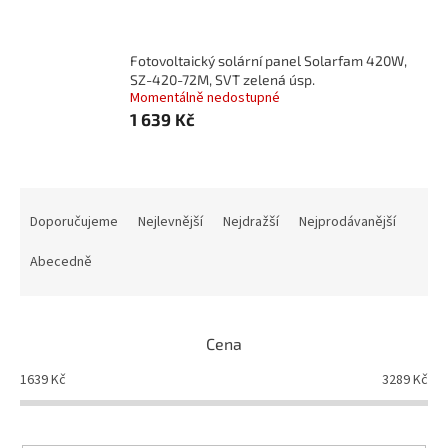
Fotovoltaický solární panel Solarfam 420W,
SZ-420-72M, SVT zelená úsp.
Momentálně nedostupné
1 639 Kč
Ř
a
Doporučujeme
Nejlevnější
Nejdražší
Nejprodávanější
z
e
Abecedně
n
í
p
Cena
r
o
1639
Kč
3289
Kč
d
u
k