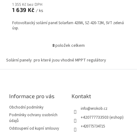
1 355 Kč bez DPH
1 639 Kč
/ ks
Fotovoltaický solární panel Solarfam 420W, SZ-420-72M, SVT zelená
úsp.
8
položek celkem
O
v
l
Solární panely pro které jsou vhodné MPPT regulátory
á
d
Z
a
á
c
p
í
a
p
Informace pro vás
Kontakt
t
r
í
v
Obchodní podmínky
info
@
erokob.cz
k
Podmínky ochrany osobních
y
+420777733503 (eshop)
údajů
v
+420775734715
Odstoupení od kupní smlouvy
ý
p