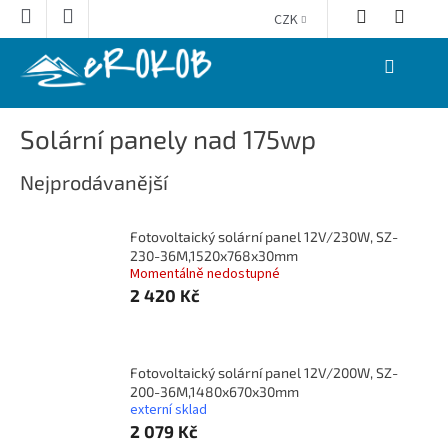
Přejít
CZK
na
obsah
NÁKUPNÍ
KOŠÍK
Solární panely nad 175wp
Nejprodávanější
Fotovoltaický solární panel 12V/230W, SZ-
230-36M,1520x768x30mm
Momentálně nedostupné
2 420 Kč
Fotovoltaický solární panel 12V/200W, SZ-
200-36M,1480x670x30mm
externí sklad
2 079 Kč