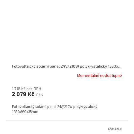
Fotovoltaický solární panel 24V/210W polykrystalický 1330x990x35mm
Momentálně nedostupné
1 718 Kč bez DPH
2 079 Kč
/ ks
Fotovoltaický solární panel 24V/210W polykrystalický
1330x990x35mm
Kód:
42837