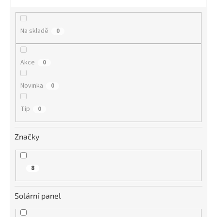
t
ů
Na skladě
0
Akce
0
Novinka
0
Tip
0
Značky
8
Solární panel