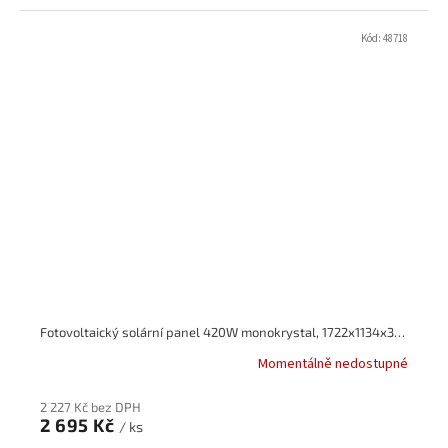
Kód:
48718
Fotovoltaický solární panel 420W monokrystal, 1722x1134x30mm
Momentálně nedostupné
2 227 Kč bez DPH
2 695 Kč
/ ks