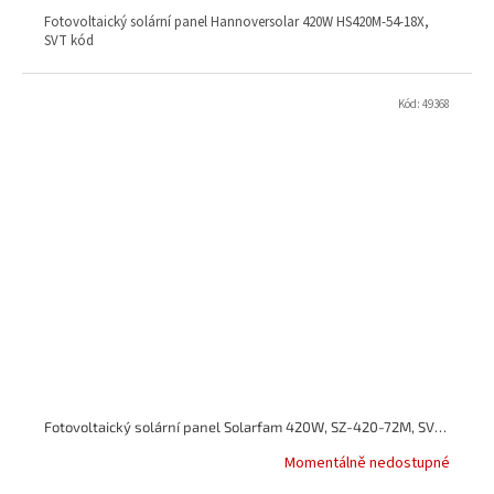
Fotovoltaický solární panel Hannoversolar 420W HS420M-54-18X,
SVT kód
Kód:
49368
Fotovoltaický solární panel Solarfam 420W, SZ-420-72M, SVT zelená úsp.
Momentálně nedostupné